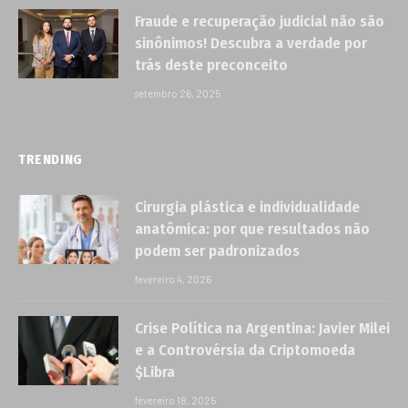
Fraude e recuperação judicial não são
sinônimos! Descubra a verdade por
trás deste preconceito
setembro 26, 2025
TRENDING
Cirurgia plástica e individualidade
anatômica: por que resultados não
podem ser padronizados
fevereiro 4, 2026
Crise Política na Argentina: Javier Milei
e a Controvérsia da Criptomoeda
$Libra
fevereiro 18, 2025