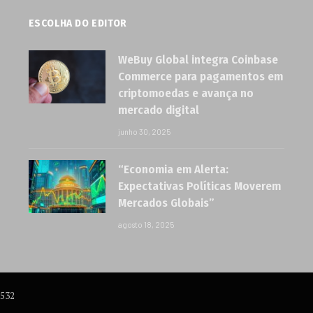
ESCOLHA DO EDITOR
WeBuy Global integra Coinbase
Commerce para pagamentos em
criptomoedas e avança no
mercado digital
junho 30, 2025
“Economia em Alerta:
Expectativas Políticas Moverem
Mercados Globais”
agosto 18, 2025
6532