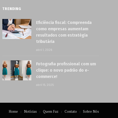
TRENDING
Eficiência fiscal: Compreenda
como empresas aumentam
resultados com estratégia
tributária
abril 1, 2026
Fotografia profissional com um
clique: o novo padrão do e-
commerce!
abril 15, 2025
Home
Notícias
Quem Faz
Contato
Sobre Nós