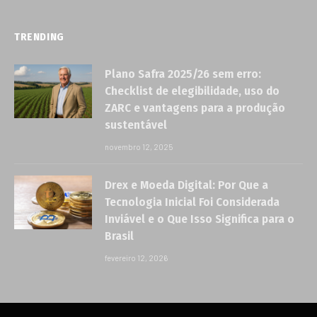
TRENDING
Plano Safra 2025/26 sem erro:
Checklist de elegibilidade, uso do
ZARC e vantagens para a produção
sustentável
novembro 12, 2025
Drex e Moeda Digital: Por Que a
Tecnologia Inicial Foi Considerada
Inviável e o Que Isso Significa para o
Brasil
fevereiro 12, 2026