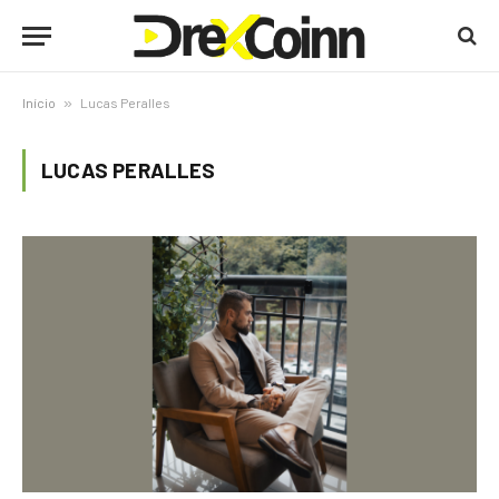
Início
»
Lucas Peralles
LUCAS PERALLES