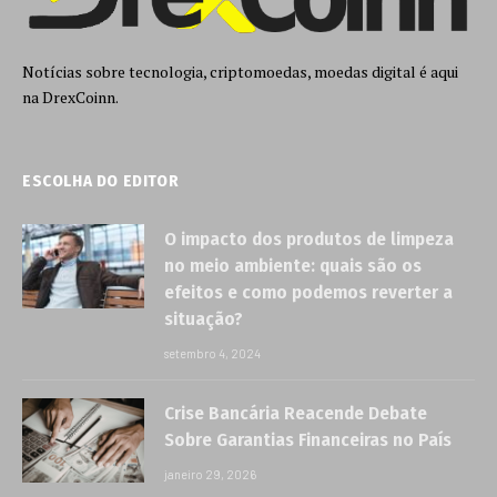
Notícias sobre tecnologia, criptomoedas, moedas digital é aqui
na DrexCoinn.
ESCOLHA DO EDITOR
O impacto dos produtos de limpeza
no meio ambiente: quais são os
efeitos e como podemos reverter a
situação?
setembro 4, 2024
Crise Bancária Reacende Debate
Sobre Garantias Financeiras no País
janeiro 29, 2026