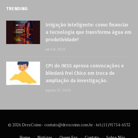
TRENDING
Irrigação inteligente: como financiar
a tecnologia que transforma água em
produtividade?
abril 8, 2025
CPI do INSS aprova convocações e
blindará Frei Chico em troca de
ampliação da investigação.
agosto 27, 2025
© 2026 DrexCoinn -
contato@drexcoinn.com.br
- tel.(11)91754-6532
Home
Notícias
Quem Faz
Contato
Sobre Nós