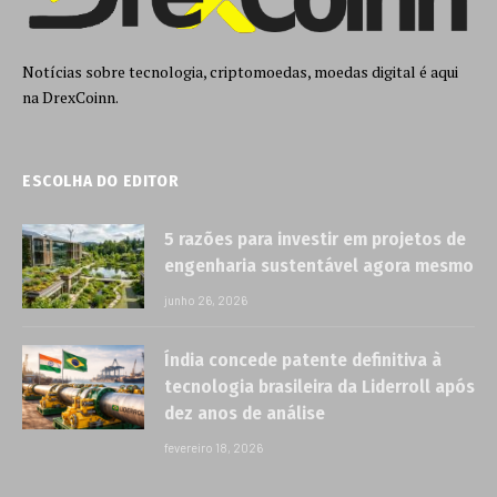
Notícias sobre tecnologia, criptomoedas, moedas digital é aqui
na DrexCoinn.
ESCOLHA DO EDITOR
5 razões para investir em projetos de
engenharia sustentável agora mesmo
junho 26, 2026
Índia concede patente definitiva à
tecnologia brasileira da Liderroll após
dez anos de análise
fevereiro 18, 2026