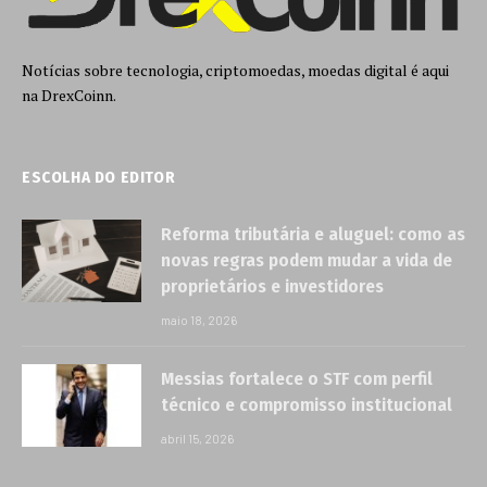
Notícias sobre tecnologia, criptomoedas, moedas digital é aqui
na DrexCoinn.
ESCOLHA DO EDITOR
Reforma tributária e aluguel: como as
novas regras podem mudar a vida de
proprietários e investidores
maio 18, 2026
Messias fortalece o STF com perfil
técnico e compromisso institucional
abril 15, 2026