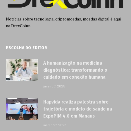
Notícias sobre tecnologia, criptomoedas, moedas digital é aqui
na DrexCoinn.
ESCOLHA DO EDITOR
A humanização na medicina
diagnóstica: transformando o
cuidado em conexão humana
janeiro 7, 2025
Hapvida realiza palestra sobre
trajetória e modelo de saúde na
ExpoPIM 4.0 em Manaus
março 27, 2026