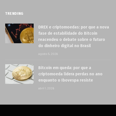
TRENDING
DREX e criptomoedas: por que a nova
fase de estabilidade do Bitcoin
reacendeu o debate sobre o futuro
do dinheiro digital no Brasil
agosto 5, 2026
Bitcoin em queda: por que a
criptomoeda lidera perdas no ano
enquanto o Ibovespa resiste
abril 1, 2026