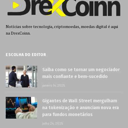
Notícias sobre tecnologia, criptomoedas, moedas digital é aqui
na DrexCoinn.
ESCOLHA DO EDITOR
Saiba como se tornar um negociador
mais confiante e bem-sucedido
janeiro 14, 2025
Gigantes de Wall Street mergulham
na tokenização e anunciam nova era
para fundos monetários
julho 24, 2025