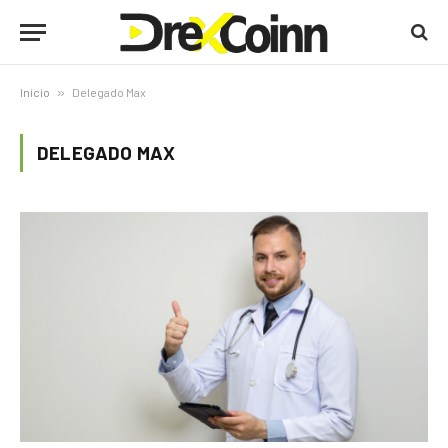
Início
»
Delegado Max
DELEGADO MAX