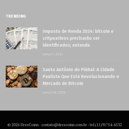
TRENDING
Imposto de Renda 2024: bitcoin e
critpoativos precisarão ser
identificados; entenda
março 7, 2024
Santo Antônio do Pinhal: A Cidade
Paulista Que Está Revolucionando o
Mercado de Bitcoin
março 26, 2025
© 2026 DrexCoinn -
contato@drexcoinn.com.br
- tel.(11)91754-6532