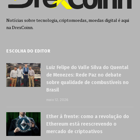
Notícias sobre tecnologia, criptomoedas, moedas digital é aqui
na DrexCoinn.
ESCOLHA DO EDITOR
Luiz Felipe do Valle Silva do Quental
de Menezes: Rede Paz no debate
sobre qualidade de combustíveis no
Brasil
maio 12, 2026
Ether à frente: como a revolução do
Ethereum está reescrevendo o
mercado de criptoativos