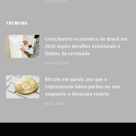
julho 24, 2025
TRENDING
Crescimento económico do Brasil em
2026 expõe desafios estruturais e
limites da retomada
janeiro 13, 2026
Bitcoin em queda: por que a
criptomoeda lidera perdas no ano
enquanto o Ibovespa resiste
abril 1, 2026