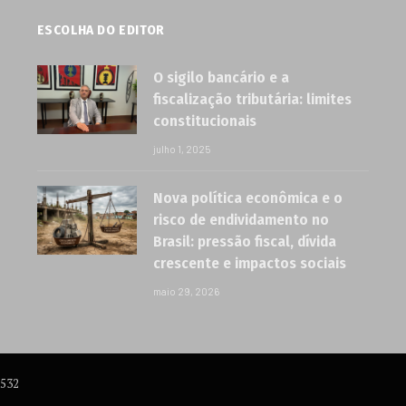
ESCOLHA DO EDITOR
O sigilo bancário e a
fiscalização tributária: limites
constitucionais
julho 1, 2025
Nova política econômica e o
risco de endividamento no
Brasil: pressão fiscal, dívida
crescente e impactos sociais
maio 29, 2026
6532