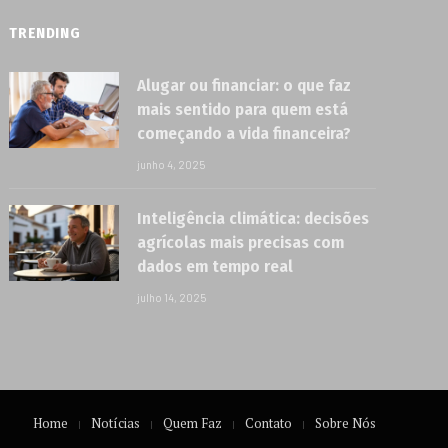
TRENDING
Alugar ou financiar: o que faz
mais sentido para quem está
começando a vida financeira?
junho 4, 2025
Inteligência climática: decisões
agrícolas mais precisas com
dados em tempo real
julho 14, 2025
Home
Notícias
Quem Faz
Contato
Sobre Nós